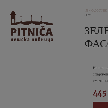
МЕНЮ ДОСТАВК
СОУСЕ
ЗЕЛ
ФАС
Наслажд
спаржев
сметана
445 